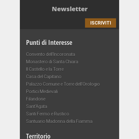
Newsletter
ISCRIVITI
Punti di Interesse
Convento dell’Incoronata
Monastero di Santa Chiara
Il Castello e la Torre
Casa del Capitano
Palazzo Comune e Torre dell’Orologio
Portici Medievali
Filandone
Sant’Agata
Santi Fermo e Rustico
Santuario Madonna della Fiamma
Territorio