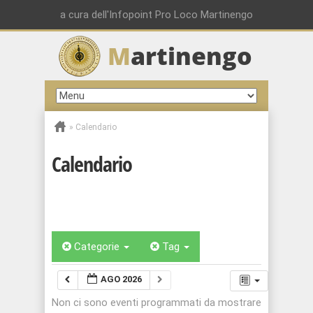
a cura dell'Infopoint Pro Loco Martinengo
M
artinengo
»
Calendario
Calendario
Categorie
Tag
AGO 2026
Non ci sono eventi programmati da mostrare