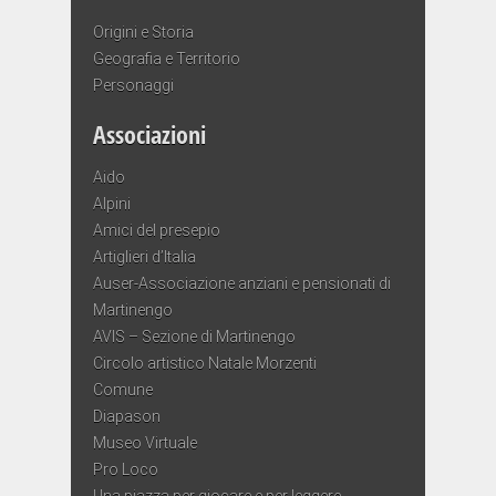
Origini e Storia
Geografia e Territorio
Personaggi
Associazioni
Aido
Alpini
Amici del presepio
Artiglieri d’Italia
Auser-Associazione anziani e pensionati di
Martinengo
AVIS – Sezione di Martinengo
Circolo artistico Natale Morzenti
Comune
Diapason
Museo Virtuale
Pro Loco
Una piazza per giocare e per leggere