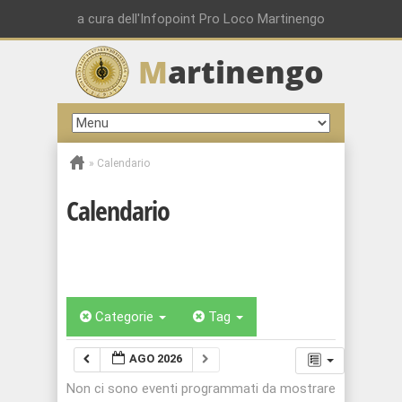
a cura dell'Infopoint Pro Loco Martinengo
M
artinengo
»
Calendario
Calendario
Categorie
Tag
AGO 2026
Non ci sono eventi programmati da mostrare