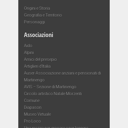
Origini e Storia
Geografia e Territorio
Personaggi
Associazioni
Aido
Alpini
Amici del presepio
Artiglieri d’Italia
Auser-Associazione anziani e pensionati di
Martinengo
AVIS – Sezione di Martinengo
Circolo artistico Natale Morzenti
Comune
Diapason
Museo Virtuale
Pro Loco
Una piazza per giocare e per leggere