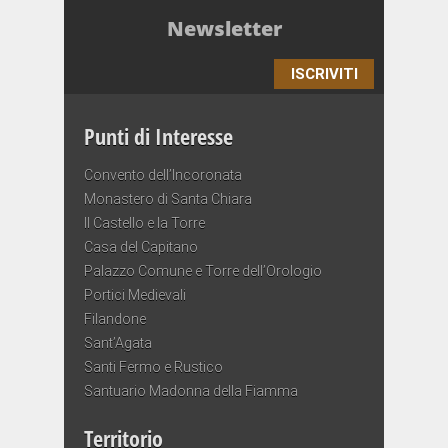
Newsletter
ISCRIVITI
Punti di Interesse
Convento dell’Incoronata
Monastero di Santa Chiara
Il Castello e la Torre
Casa del Capitano
Palazzo Comune e Torre dell’Orologio
Portici Medievali
Filandone
Sant’Agata
Santi Fermo e Rustico
Santuario Madonna della Fiamma
Territorio