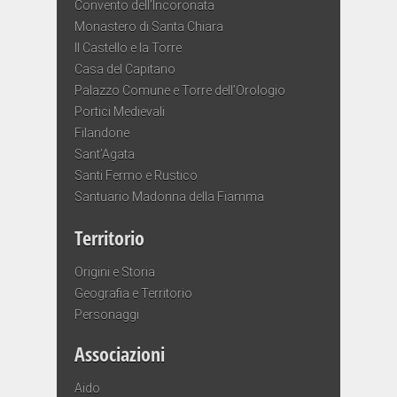
Convento dell’Incoronata
Monastero di Santa Chiara
Il Castello e la Torre
Casa del Capitano
Palazzo Comune e Torre dell’Orologio
Portici Medievali
Filandone
Sant’Agata
Santi Fermo e Rustico
Santuario Madonna della Fiamma
Territorio
Origini e Storia
Geografia e Territorio
Personaggi
Associazioni
Aido