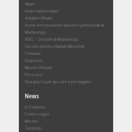
Alpini
Amici del presepio
Artiglieri d’Italia
Auser-Associazione anziani e pensionati di
Martinengo
AVIS – Sezione di Martinengo
Circolo artistico Natale Morzenti
Comune
Diapason
Museo Virtuale
Pro Loco
Una piazza per giocare e per leggere
News
In Evidenza
Feste e sagre
Mostre
Territorio