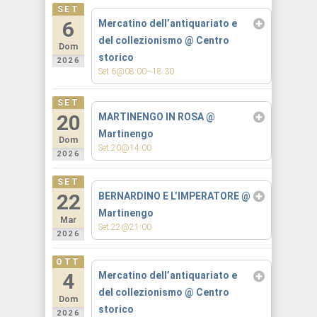
SET
6
Mercatino dell’antiquariato e
del collezionismo
@ Centro
Dom
storico
2026
Set 6@08:00–18:30
SET
20
MARTINENGO IN ROSA
@
Martinengo
Dom
Set 20@14:00
2026
SET
22
BERNARDINO E L’IMPERATORE
@
Martinengo
Mar
Set 22@21:00
2026
OTT
4
Mercatino dell’antiquariato e
del collezionismo
@ Centro
Dom
storico
2026