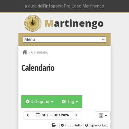
a cura dell'Infopoint Pro Loco Martinengo
M
artinengo
»
Calendario
Calendario
Categorie
Tag
SET – DIC 2026
Riduci tutto
Espandi tutto