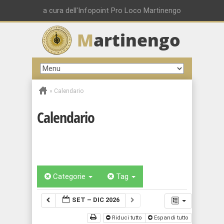
a cura dell'Infopoint Pro Loco Martinengo
M
artinengo
»
Calendario
Calendario
Categorie
Tag
SET – DIC 2026
Riduci tutto
Espandi tutto