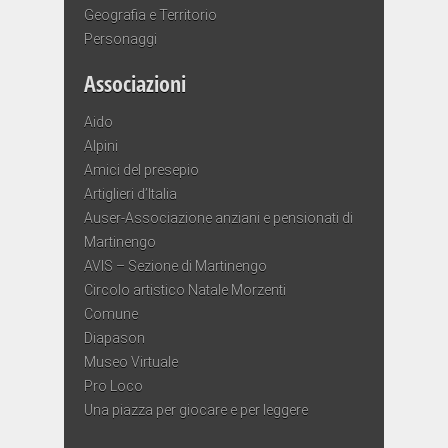
Geografia e Territorio
Personaggi
Associazioni
Aido
Alpini
Amici del presepio
Artiglieri d’Italia
Auser-Associazione anziani e pensionati di
Martinengo
AVIS – Sezione di Martinengo
Circolo artistico Natale Morzenti
Comune
Diapason
Museo Virtuale
Pro Loco
Una piazza per giocare e per leggere