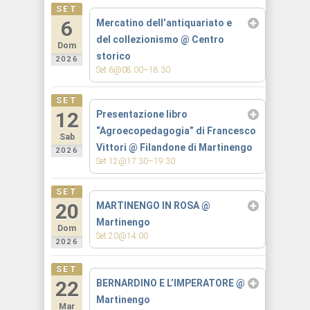
SET
6
Mercatino dell’antiquariato e
del collezionismo
@ Centro
Dom
storico
2026
Set 6@08:00–18:30
SET
12
Presentazione libro
“Agroecopedagogia” di Francesco
Sab
Vittori
@ Filandone di Martinengo
2026
Set 12@17:30–19:30
SET
20
MARTINENGO IN ROSA
@
Martinengo
Dom
Set 20@14:00
2026
SET
22
BERNARDINO E L’IMPERATORE
@
Martinengo
Mar