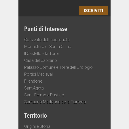
ISCRIVITI
Punti di Interesse
Convento dell’Incoronata
Monastero di Santa Chiara
Il Castello e la Torre
Casa del Capitano
Palazzo Comune e Torre dell’Orologio
Portici Medievali
Filandone
Sant’Agata
Santi Fermo e Rustico
Santuario Madonna della Fiamma
Territorio
Origini e Storia