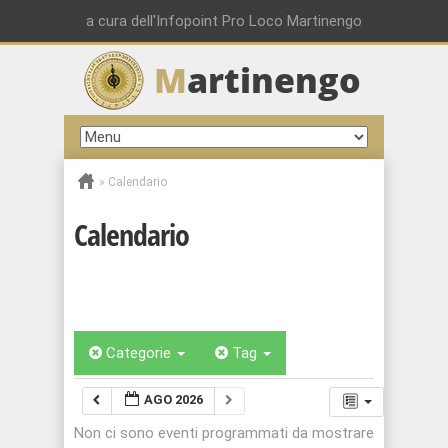
a cura dell'Infopoint Pro Loco Martinengo
M
artinengo
»
Calendario
Calendario
Categorie
Tag
AGO 2026
Non ci sono eventi programmati da mostrare