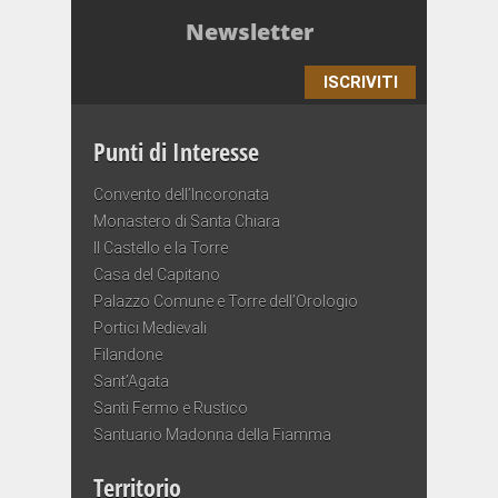
Newsletter
ISCRIVITI
Punti di Interesse
Convento dell’Incoronata
Monastero di Santa Chiara
Il Castello e la Torre
Casa del Capitano
Palazzo Comune e Torre dell’Orologio
Portici Medievali
Filandone
Sant’Agata
Santi Fermo e Rustico
Santuario Madonna della Fiamma
Territorio