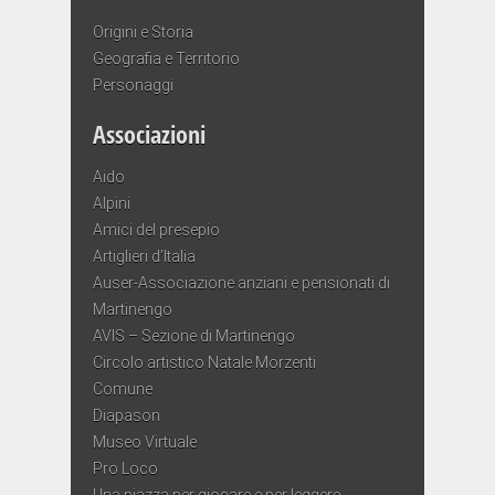
Origini e Storia
Geografia e Territorio
Personaggi
Associazioni
Aido
Alpini
Amici del presepio
Artiglieri d’Italia
Auser-Associazione anziani e pensionati di
Martinengo
AVIS – Sezione di Martinengo
Circolo artistico Natale Morzenti
Comune
Diapason
Museo Virtuale
Pro Loco
Una piazza per giocare e per leggere