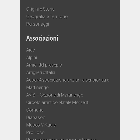
Origini e Storia
Geografia e Territorio
Personaggi
Associazioni
Aido
Alpini
Amici del presepio
Artiglieri d’Italia
Auser-Associazione anziani e pensionati di
Martinengo
AVIS – Sezione di Martinengo
Circolo artistico Natale Morzenti
Comune
Diapason
Museo Virtuale
Pro Loco
Una piazza per giocare e per leggere