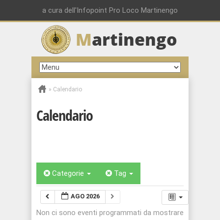
a cura dell'Infopoint Pro Loco Martinengo
M
artinengo
»
Calendario
Calendario
Categorie
Tag
AGO 2026
Non ci sono eventi programmati da mostrare