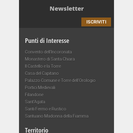
Newsletter
ISCRIVITI
Punti di Interesse
Convento dell’Incoronata
Monastero di Santa Chiara
Il Castello e la Torre
Casa del Capitano
Palazzo Comune e Torre dell’Orologio
Portici Medievali
Filandone
Sant’Agata
Santi Fermo e Rustico
Santuario Madonna della Fiamma
Territorio