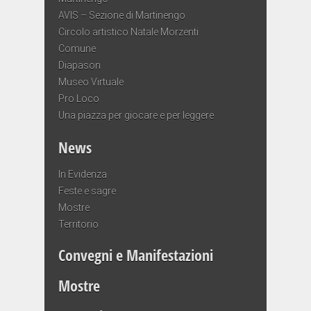
AVIS – Sezione di Martinengo
Circolo artistico Natale Morzenti
Comune
Diapason
Museo Virtuale
Pro Loco
Una piazza per giocare e per leggere
News
In Evidenza
Feste e sagre
Mostre
Territorio
Convegni e Manifestazioni
Mostre