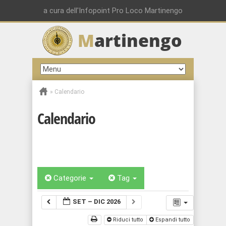
a cura dell'Infopoint Pro Loco Martinengo
M
artinengo
»
Calendario
Calendario
Categorie
Tag
SET – DIC 2026
Riduci tutto
Espandi tutto