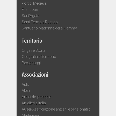
Portici Medievali
Filandone
Sant’Agata
Santi Fermo e Rustico
Santuario Madonna della Fiamma
Territorio
Origini e Storia
Geografia e Territorio
Personaggi
Associazioni
Aido
Alpini
Amici del presepio
Artiglieri d’Italia
Auser-Associazione anziani e pensionati di
Martinengo