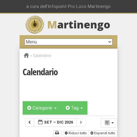
a cura dell'Infopoint Pro Loco Martinengo
M
artinengo
»
Calendario
Calendario
Categorie
Tag
SET – DIC 2026
Riduci tutto
Espandi tutto