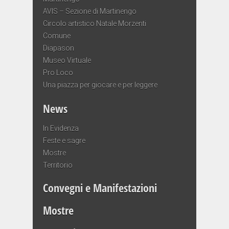
AVIS – Sezione di Martinengo
Circolo artistico Natale Morzenti
Comune
Diapason
Museo Virtuale
Pro Loco
Una piazza per giocare e per leggere
News
In Evidenza
Feste e sagre
Mostre
Territorio
Convegni e Manifestazioni
Mostre