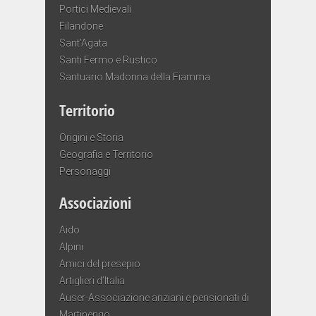
Portici Medievali
Filandone
Sant’Agata
Santi Fermo e Rustico
Santuario Madonna della Fiamma
Territorio
Origini e Storia
Geografia e Territorio
Personaggi
Associazioni
Aido
Alpini
Amici del presepio
Artiglieri d’Italia
Auser-Associazione anziani e pensionati di
Martinengo