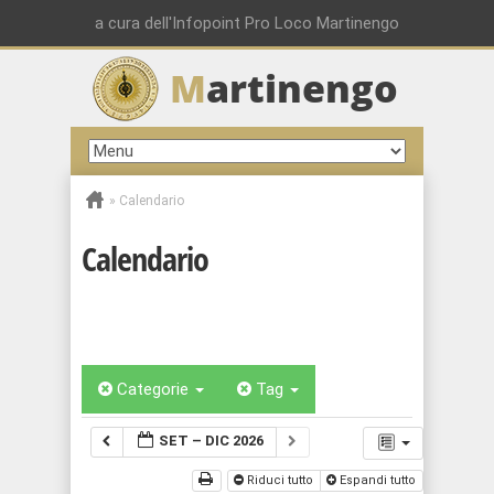
a cura dell'Infopoint Pro Loco Martinengo
M
artinengo
»
Calendario
Calendario
Categorie
Tag
SET – DIC 2026
Riduci tutto
Espandi tutto