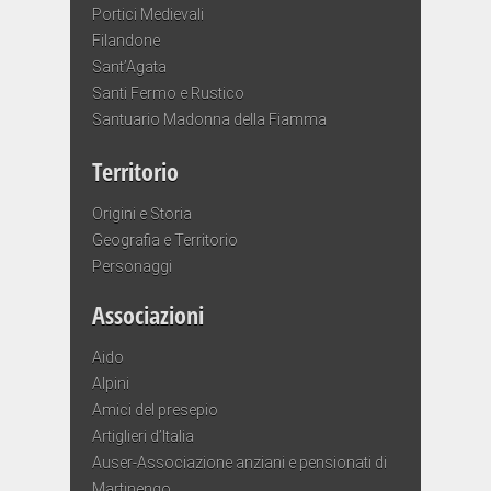
Portici Medievali
Filandone
Sant’Agata
Santi Fermo e Rustico
Santuario Madonna della Fiamma
Territorio
Origini e Storia
Geografia e Territorio
Personaggi
Associazioni
Aido
Alpini
Amici del presepio
Artiglieri d’Italia
Auser-Associazione anziani e pensionati di
Martinengo