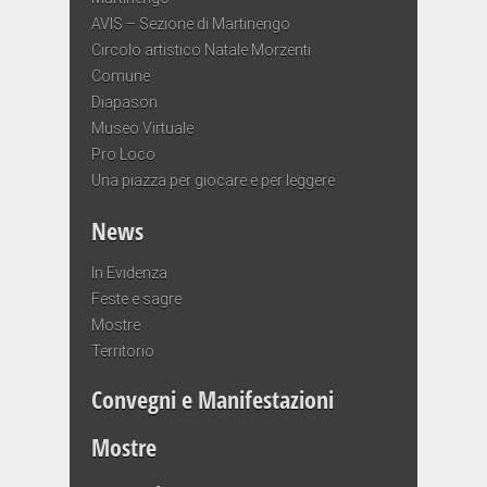
AVIS – Sezione di Martinengo
Circolo artistico Natale Morzenti
Comune
Diapason
Museo Virtuale
Pro Loco
Una piazza per giocare e per leggere
News
In Evidenza
Feste e sagre
Mostre
Territorio
Convegni e Manifestazioni
Mostre