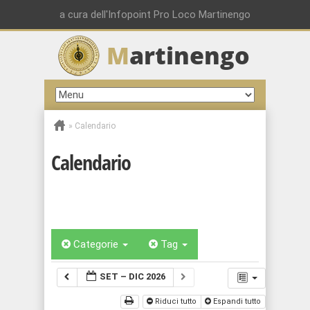
a cura dell'Infopoint Pro Loco Martinengo
M
artinengo
»
Calendario
Calendario
Categorie
Tag
SET – DIC 2026
Riduci tutto
Espandi tutto