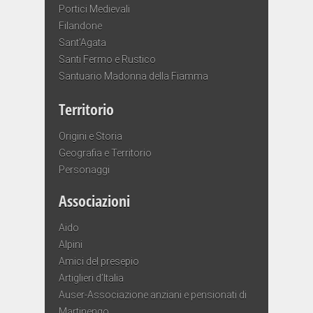
Portici Medievali
Filandone
Sant’Agata
Santi Fermo e Rustico
Santuario Madonna della Fiamma
Territorio
Origini e Storia
Geografia e Territorio
Personaggi
Associazioni
Aido
Alpini
Amici del presepio
Artiglieri d’Italia
Auser-Associazione anziani e pensionati di
Martinengo