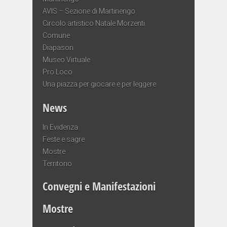
AVIS – Sezione di Martinengo
Circolo artistico Natale Morzenti
Comune
Diapason
Museo Virtuale
Pro Loco
Una piazza per giocare e per leggere
News
In Evidenza
Feste e sagre
Mostre
Territorio
Convegni e Manifestazioni
Mostre