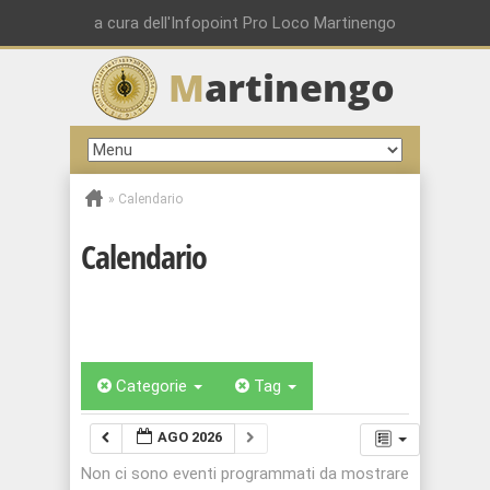
a cura dell'Infopoint Pro Loco Martinengo
M
artinengo
»
Calendario
Calendario
Categorie
Tag
AGO 2026
Non ci sono eventi programmati da mostrare