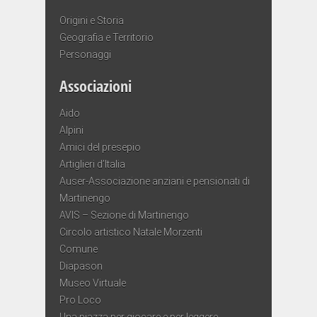
Origini e Storia
Geografia e Territorio
Personaggi
Associazioni
Aido
Alpini
Amici del presepio
Artiglieri d’Italia
Auser-Associazione anziani e pensionati di
Martinengo
AVIS – Sezione di Martinengo
Circolo artistico Natale Morzenti
Comune
Diapason
Museo Virtuale
Pro Loco
Una piazza per giocare e per leggere