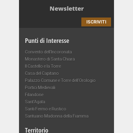
Newsletter
ISCRIVITI
Punti di Interesse
Convento dell’Incoronata
Monastero di Santa Chiara
Il Castello e la Torre
Casa del Capitano
Palazzo Comune e Torre dell’Orologio
Portici Medievali
Filandone
Sant’Agata
Santi Fermo e Rustico
Santuario Madonna della Fiamma
Territorio