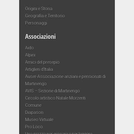
Origini e Storia
Geografia e Territorio
Personaggi
Associazioni
Aido
Alpini
Amici del presepio
Artiglieri d’Italia
Auser-Associazione anziani e pensionati di
Martinengo
AVIS – Sezione di Martinengo
Circolo artistico Natale Morzenti
Comune
Diapason
Museo Virtuale
Pro Loco
Una piazza per giocare e per leggere