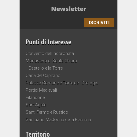
Newsletter
ISCRIVITI
Punti di Interesse
Convento dell’Incoronata
Monastero di Santa Chiara
Il Castello e la Torre
Casa del Capitano
Palazzo Comune e Torre dell’Orologio
Portici Medievali
Filandone
Sant’Agata
Santi Fermo e Rustico
Santuario Madonna della Fiamma
Territorio