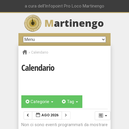
a cura dell'Infopoint Pro Loco Martinengo
M
artinengo
»
Calendario
Calendario
Categorie
Tag
AGO 2026
Non ci sono eventi programmati da mostrare