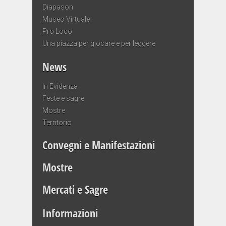
Diapason
Museo Virtuale
Pro Loco
Una piazza per giocare e per leggere
News
In Evidenza
Feste e sagre
Mostre
Territorio
Convegni e Manifestazioni
Mostre
Mercati e Sagre
Informazioni