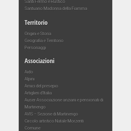
Santi Fermo e Rustico
Santuario Madonna della Fiamma
Territorio
Origini e Storia
Geografia e Territorio
Personaggi
Associazioni
Aido
Alpini
Amici del presepio
Artiglieri d’Italia
Auser-Associazione anziani e pensionati di
Martinengo
AVIS – Sezione di Martinengo
Circolo artistico Natale Morzenti
Comune