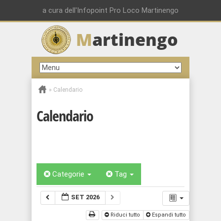
a cura dell'Infopoint Pro Loco Martinengo
M
artinengo
»
Calendario
Calendario
Categorie
Tag
SET 2026
Riduci tutto
Espandi tutto