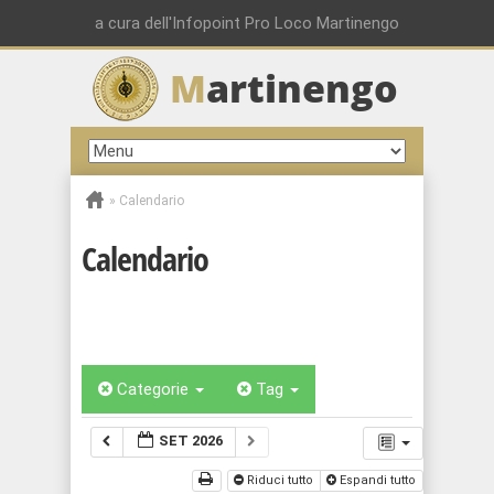
a cura dell'Infopoint Pro Loco Martinengo
M
artinengo
»
Calendario
Calendario
Categorie
Tag
SET 2026
Riduci tutto
Espandi tutto