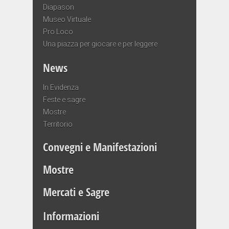
Diapason
Museo Virtuale
Pro Loco
Una piazza per giocare e per leggere
News
In Evidenza
Feste e sagre
Mostre
Territorio
Convegni e Manifestazioni
Mostre
Mercati e Sagre
Informazioni