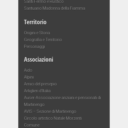
Santi Fermo e Rustico
Santuario Madonna della Fiamma
Territorio
Origini e Storia
Geografia e Territorio
Personaggi
Associazioni
Aido
Alpini
Amici del presepio
Artiglieri d’Italia
Auser-Associazione anziani e pensionati di
Martinengo
AVIS – Sezione di Martinengo
Circolo artistico Natale Morzenti
Comune