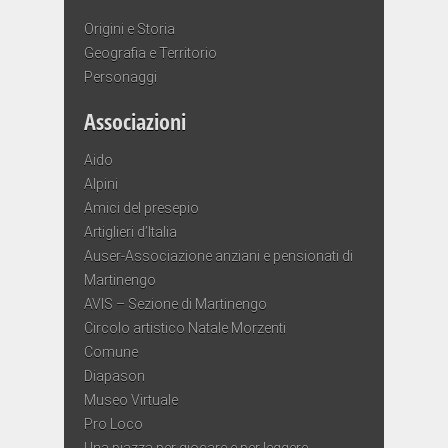
Origini e Storia
Geografia e Territorio
Personaggi
Associazioni
Aido
Alpini
Amici del presepio
Artiglieri d’Italia
Auser-Associazione anziani e pensionati di
Martinengo
AVIS – Sezione di Martinengo
Circolo artistico Natale Morzenti
Comune
Diapason
Museo Virtuale
Pro Loco
Una piazza per giocare e per leggere