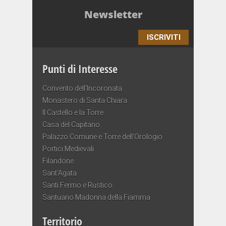
Newsletter
ISCRIVITI
Punti di Interesse
Convento dell’Incoronata
Monastero di Santa Chiara
Il Castello e la Torre
Casa del Capitano
Palazzo Comune e Torre dell’Orologio
Portici Medievali
Filandone
Sant’Agata
Santi Fermo e Rustico
Santuario Madonna della Fiamma
Territorio