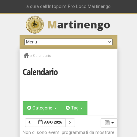
a cura dell'Infopoint Pro Loco Martinengo
M
artinengo
»
Calendario
Calendario
Categorie
Tag
AGO 2026
Non ci sono eventi programmati da mostrare