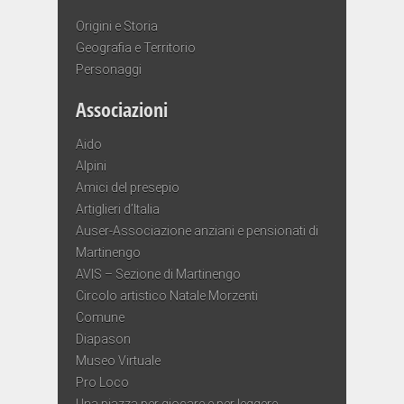
Origini e Storia
Geografia e Territorio
Personaggi
Associazioni
Aido
Alpini
Amici del presepio
Artiglieri d’Italia
Auser-Associazione anziani e pensionati di
Martinengo
AVIS – Sezione di Martinengo
Circolo artistico Natale Morzenti
Comune
Diapason
Museo Virtuale
Pro Loco
Una piazza per giocare e per leggere