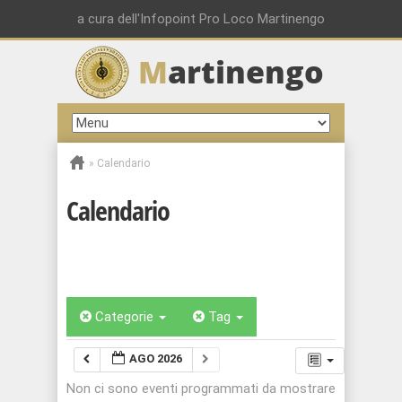
a cura dell'Infopoint Pro Loco Martinengo
M
artinengo
»
Calendario
Calendario
Categorie
Tag
AGO 2026
Non ci sono eventi programmati da mostrare