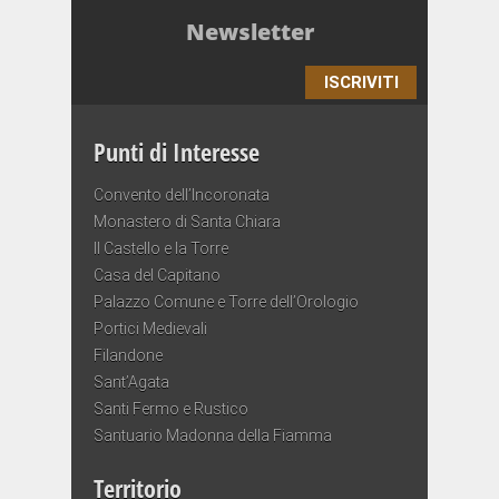
Newsletter
ISCRIVITI
Punti di Interesse
Convento dell’Incoronata
Monastero di Santa Chiara
Il Castello e la Torre
Casa del Capitano
Palazzo Comune e Torre dell’Orologio
Portici Medievali
Filandone
Sant’Agata
Santi Fermo e Rustico
Santuario Madonna della Fiamma
Territorio