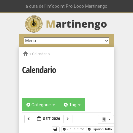
a cura dell'Infopoint Pro Loco Martinengo
M
artinengo
»
Calendario
Calendario
Categorie
Tag
SET 2026
Riduci tutto
Espandi tutto