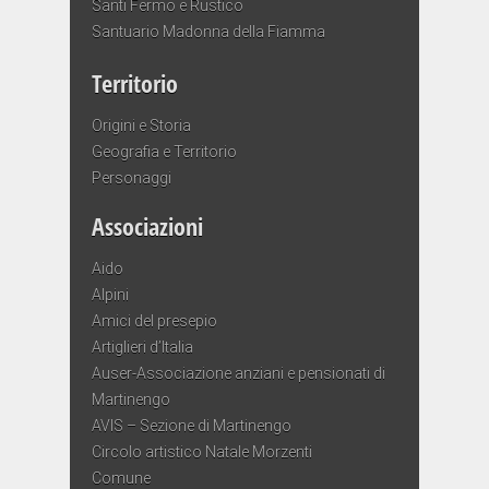
Santi Fermo e Rustico
Santuario Madonna della Fiamma
Territorio
Origini e Storia
Geografia e Territorio
Personaggi
Associazioni
Aido
Alpini
Amici del presepio
Artiglieri d’Italia
Auser-Associazione anziani e pensionati di
Martinengo
AVIS – Sezione di Martinengo
Circolo artistico Natale Morzenti
Comune