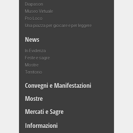
Diapason
Museo Virtuale
Pro Loco
Una piazza per giocare e per leggere
News
In Evidenza
Feste e sagre
Mostre
Territorio
Convegni e Manifestazioni
Mostre
Mercati e Sagre
Informazioni