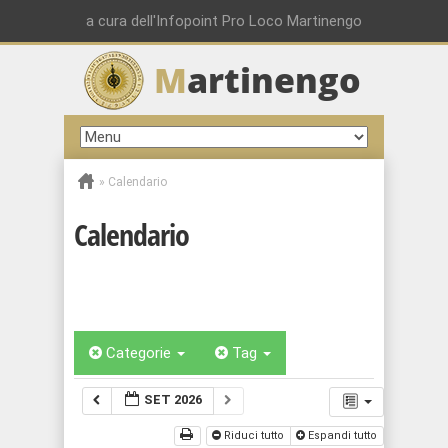
a cura dell'Infopoint Pro Loco Martinengo
M
artinengo
»
Calendario
Calendario
Categorie
Tag
SET 2026
Riduci tutto
Espandi tutto