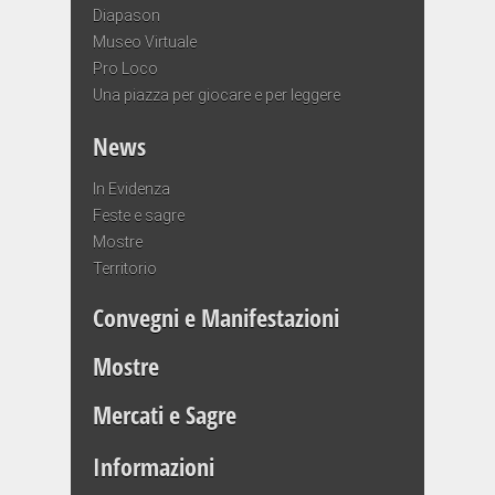
Diapason
Museo Virtuale
Pro Loco
Una piazza per giocare e per leggere
News
In Evidenza
Feste e sagre
Mostre
Territorio
Convegni e Manifestazioni
Mostre
Mercati e Sagre
Informazioni