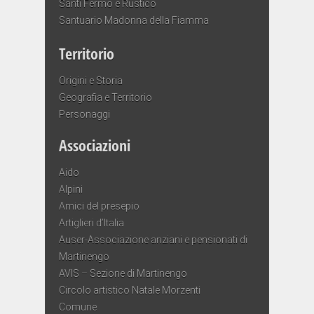
Santi Fermo e Rustico
Santuario Madonna della Fiamma
Territorio
Origini e Storia
Geografia e Territorio
Personaggi
Associazioni
Aido
Alpini
Amici del presepio
Artiglieri d’Italia
Auser-Associazione anziani e pensionati di
Martinengo
AVIS – Sezione di Martinengo
Circolo artistico Natale Morzenti
Comune