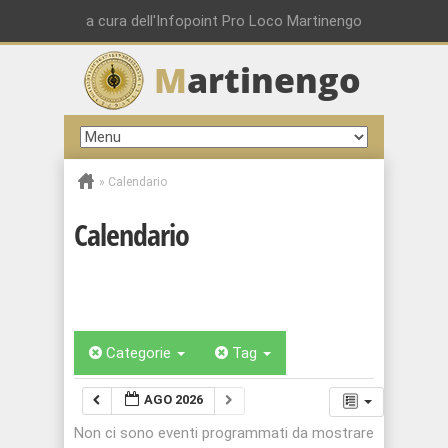
a cura dell'Infopoint Pro Loco Martinengo
M
artinengo
»
Calendario
Calendario
Categorie
Tag
AGO 2026
Non ci sono eventi programmati da mostrare