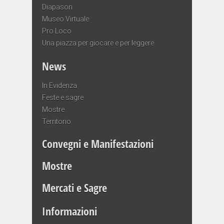
Diapason
Museo Virtuale
Pro Loco
Una piazza per giocare e per leggere
News
In Evidenza
Feste e sagre
Mostre
Territorio
Convegni e Manifestazioni
Mostre
Mercati e Sagre
Informazioni