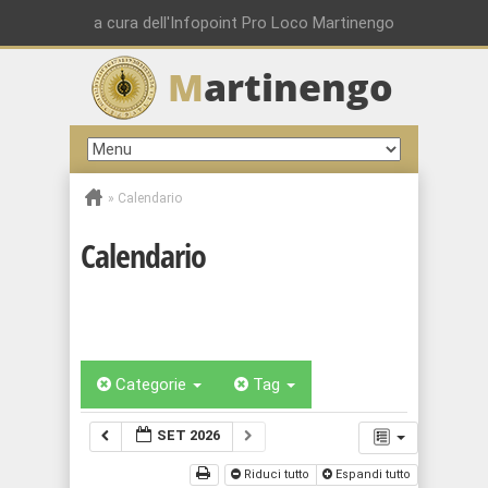
a cura dell'Infopoint Pro Loco Martinengo
M
artinengo
»
Calendario
Calendario
Categorie
Tag
SET 2026
Riduci tutto
Espandi tutto