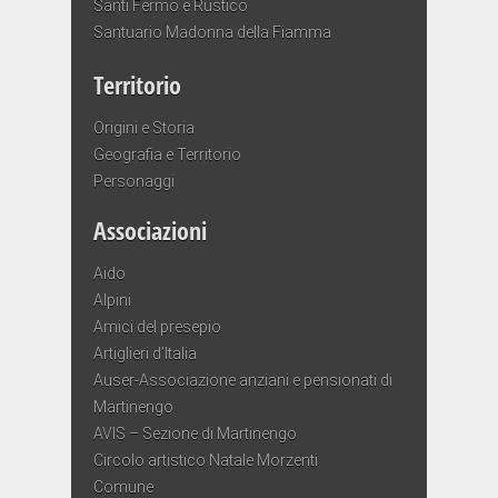
Santi Fermo e Rustico
Santuario Madonna della Fiamma
Territorio
Origini e Storia
Geografia e Territorio
Personaggi
Associazioni
Aido
Alpini
Amici del presepio
Artiglieri d’Italia
Auser-Associazione anziani e pensionati di
Martinengo
AVIS – Sezione di Martinengo
Circolo artistico Natale Morzenti
Comune