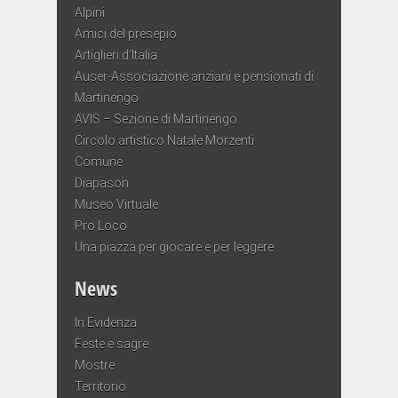
Alpini
Amici del presepio
Artiglieri d’Italia
Auser-Associazione anziani e pensionati di
Martinengo
AVIS – Sezione di Martinengo
Circolo artistico Natale Morzenti
Comune
Diapason
Museo Virtuale
Pro Loco
Una piazza per giocare e per leggere
News
In Evidenza
Feste e sagre
Mostre
Territorio