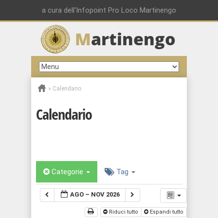
a cura dell'Infopoint Pro Loco Martinengo
M
artinengo
»
Calendario
Calendario
Categorie
Tag
AGO – NOV 2026
Riduci tutto
Espandi tutto