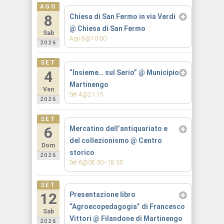
AGO
8
Chiesa di San Fermo in via Verdi
@ Chiesa di San Fermo
Sab
Ago 8@10:00
2026
SET
4
“Insieme… sul Serio”
@ Municipio
Martinengo
Ven
Set 4@21:15
2026
SET
6
Mercatino dell’antiquariato e
del collezionismo
@ Centro
Dom
storico
2026
Set 6@08:00–18:30
SET
12
Presentazione libro
“Agroecopedagogia” di Francesco
Sab
Vittori
@ Filandone di Martinengo
2026