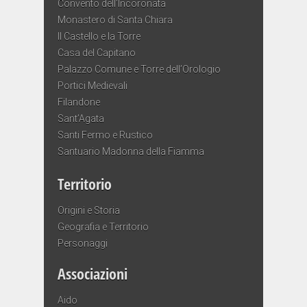
Convento dell’Incoronata
Monastero di Santa Chiara
Il Castello e la Torre
Casa del Capitano
Palazzo Comune e Torre dell’Orologio
Portici Medievali
Filandone
Sant’Agata
Santi Fermo e Rustico
Santuario Madonna della Fiamma
Territorio
Origini e Storia
Geografia e Territorio
Personaggi
Associazioni
Aido