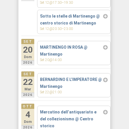
Set 12@17:30–19:30
Sotto le stelle di Martinengo
@
centro storico di Martinengo
Set 12@20:30–23:00
SET
20
MARTINENGO IN ROSA
@
Martinengo
Dom
Set 20@14:00
2026
SET
22
BERNARDINO E L’IMPERATORE
@
Martinengo
Mar
Set 22@21:00
2026
OTT
4
Mercatino dell’antiquariato e
del collezionismo
@ Centro
Dom
storico
2026