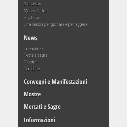
Diapason
Museo Virtuale
Pro Loco
Una piazza per giocare e per leggere
News
In Evidenza
Feste e sagre
Mostre
Territorio
Convegni e Manifestazioni
Mostre
Mercati e Sagre
Informazioni