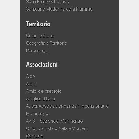
Santi Fermo e Rustico
Santuario Madonna della Fiamma
Territorio
Origini e Storia
Geografia e Territorio
Personaggi
Associazioni
Aido
Alpini
Amici del presepio
Artiglieri d’Italia
Auser-Associazione anziani e pensionati di
Martinengo
AVIS – Sezione di Martinengo
Circolo artistico Natale Morzenti
Comune