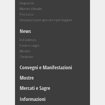
Diapason
Museo Virtuale
Pro Loco
Una piazza per giocare e per leggere
News
In Evidenza
Feste e sagre
Mostre
Territorio
Convegni e Manifestazioni
Mostre
Mercati e Sagre
Informazioni