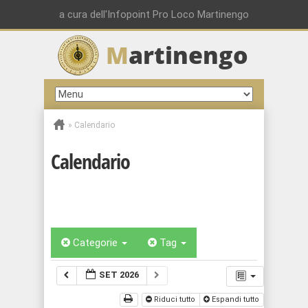
a cura dell'Infopoint Pro Loco Martinengo
M
artinengo
»
Calendario
Calendario
Categorie
Tag
SET 2026
Riduci tutto
Espandi tutto