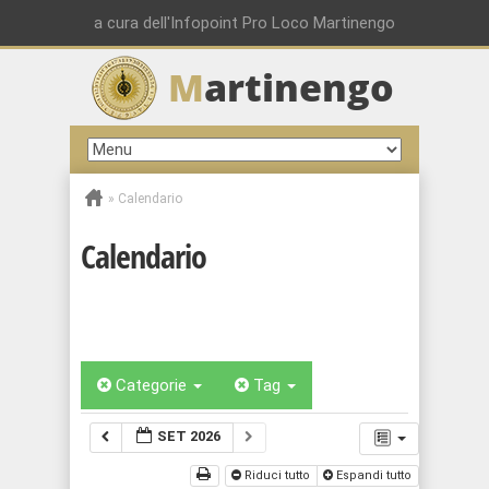
a cura dell'Infopoint Pro Loco Martinengo
M
artinengo
»
Calendario
Calendario
Categorie
Tag
SET 2026
Riduci tutto
Espandi tutto