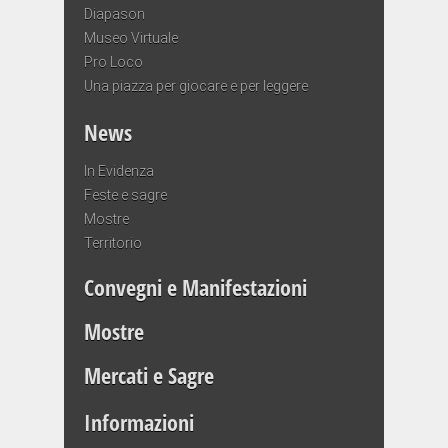
Diapason
Museo Virtuale
Pro Loco
Una piazza per giocare e per leggere
News
In Evidenza
Feste e sagre
Mostre
Territorio
Convegni e Manifestazioni
Mostre
Mercati e Sagre
Informazioni