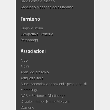
Santi Fermo e Rustico
Santuario Madonna della Fiamma
Territorio
Origini e Storia
Geografia e Territorio
Personaggi
Associazioni
Aido
Alpini
Amici del presepio
Artiglieri d’Italia
Auser-Associazione anziani e pensionati di
Martinengo
AVIS – Sezione di Martinengo
Circolo artistico Natale Morzenti
Comune