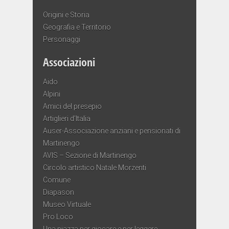
Origini e Storia
Geografia e Territorio
Personaggi
Associazioni
Aido
Alpini
Amici del presepio
Artiglieri d’Italia
Auser-Associazione anziani e pensionati di
Martinengo
AVIS – Sezione di Martinengo
Circolo artistico Natale Morzenti
Comune
Diapason
Museo Virtuale
Pro Loco
Una piazza per giocare e per leggere