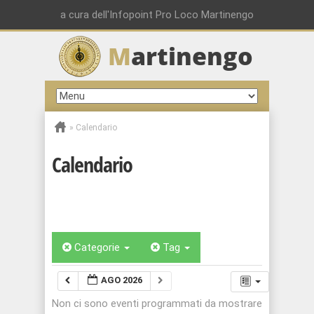
a cura dell'Infopoint Pro Loco Martinengo
M
artinengo
»
Calendario
Calendario
Categorie
Tag
AGO 2026
Non ci sono eventi programmati da mostrare