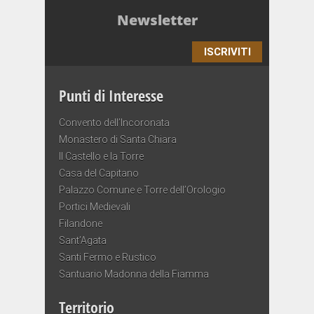
Newsletter
ISCRIVITI
Punti di Interesse
Convento dell’Incoronata
Monastero di Santa Chiara
Il Castello e la Torre
Casa del Capitano
Palazzo Comune e Torre dell’Orologio
Portici Medievali
Filandone
Sant’Agata
Santi Fermo e Rustico
Santuario Madonna della Fiamma
Territorio