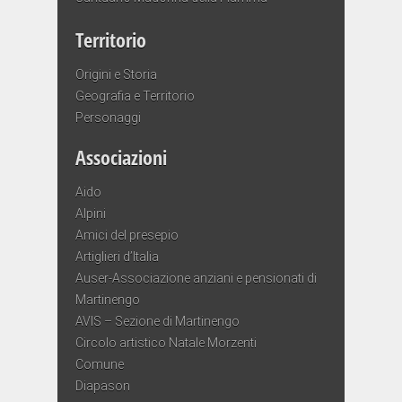
Territorio
Origini e Storia
Geografia e Territorio
Personaggi
Associazioni
Aido
Alpini
Amici del presepio
Artiglieri d’Italia
Auser-Associazione anziani e pensionati di
Martinengo
AVIS – Sezione di Martinengo
Circolo artistico Natale Morzenti
Comune
Diapason