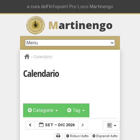
a cura dell'Infopoint Pro Loco Martinengo
M
artinengo
»
Calendario
Calendario
Categorie
Tag
SET – DIC 2026
Riduci tutto
Espandi tutto