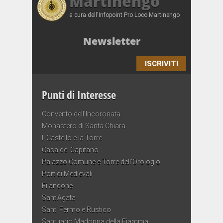
Martinengo
a cura dell'Infopoint Pro Loco Martinengo
Newsletter
ISCRIVITI
Punti di Interesse
Convento dell’Incoronata
Monastero di Santa Chiara
Il Castello e la Torre
Casa del Capitano
Palazzo Comune e Torre dell’Orologio
Portici Medievali
Filandone
Sant’Agata
Santi Fermo e Rustico
Santuario Madonna della Fiamma