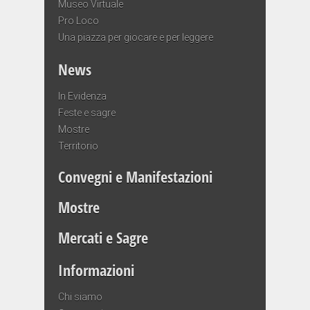
Museo Virtuale
Pro Loco
Una piazza per giocare e per leggere
News
In Evidenza
Feste e sagre
Mostre
Territorio
Convegni e Manifestazioni
Mostre
Mercati e Sagre
Informazioni
Chi siamo