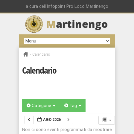
a cura dell'Infopoint Pro Loco Martinengo
M
artinengo
»
Calendario
Calendario
Categorie
Tag
AGO 2026
Non ci sono eventi programmati da mostrare