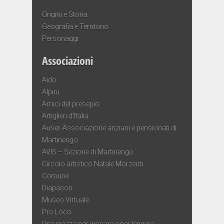
Origini e Storia
Geografia e Territorio
Personaggi
Associazioni
Aido
Alpini
Amici del presepio
Artiglieri d’Italia
Auser-Associazione anziani e pensionati di
Martinengo
AVIS – Sezione di Martinengo
Circolo artistico Natale Morzenti
Comune
Diapason
Museo Virtuale
Pro Loco
Una piazza per giocare e per leggere