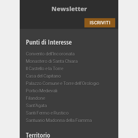
Newsletter
ISCRIVITI
Punti di Interesse
Convento dell’Incoronata
Monastero di Santa Chiara
Il Castello e la Torre
Casa del Capitano
Palazzo Comune e Torre dell’Orologio
Portici Medievali
Filandone
Sant’Agata
Santi Fermo e Rustico
Santuario Madonna della Fiamma
Territorio