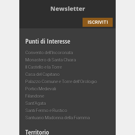
Newsletter
ISCRIVITI
Punti di Interesse
Convento dell’Incoronata
Monastero di Santa Chiara
Il Castello e la Torre
Casa del Capitano
Palazzo Comune e Torre dell’Orologio
Portici Medievali
Filandone
Sant’Agata
Santi Fermo e Rustico
Santuario Madonna della Fiamma
Territorio