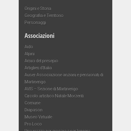
Origini e Storia
Geografia e Territorio
Personaggi
Associazioni
Aido
Alpini
Amici del presepio
Artiglieri d’Italia
Auser-Associazione anziani e pensionati di
Martinengo
AVIS – Sezione di Martinengo
Circolo artistico Natale Morzenti
Comune
Diapason
Museo Virtuale
Pro Loco
Una piazza per giocare e per leggere