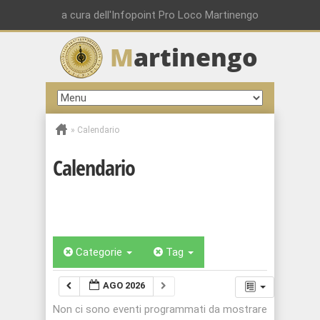
a cura dell'Infopoint Pro Loco Martinengo
M
artinengo
»
Calendario
Calendario
Categorie
Tag
AGO 2026
Non ci sono eventi programmati da mostrare