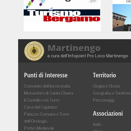
Martinengo
a cura dell'Infopoint Pro Loco Martinengo
Punti di Interesse
Territorio
Convento dell’Incoronata
Origini e Storia
Monastero di Santa Chiara
Geografia e Territori
Il Castello e la Torre
Personaggi
Casa del Capitano
Associazioni
Palazzo Comune e Torre
dell’Orologio
Aido
Portici Medievali