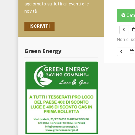
aggiornato su tutti gli eventi e le
novità
Cat
ISCRIVITI
Non ci s
Green Energy