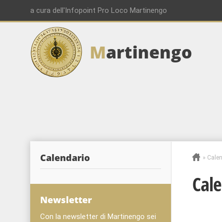
a cura dell'Infopoint Pro Loco Martinengo
M
artinengo
Calendario
»
Calen
Cale
Newsletter
Con la newsletter di Martinengo sei