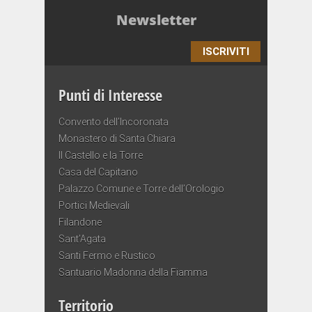
Newsletter
ISCRIVITI
Punti di Interesse
Convento dell’Incoronata
Monastero di Santa Chiara
Il Castello e la Torre
Casa del Capitano
Palazzo Comune e Torre dell’Orologio
Portici Medievali
Filandone
Sant’Agata
Santi Fermo e Rustico
Santuario Madonna della Fiamma
Territorio