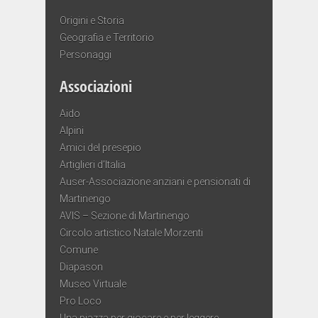
Origini e Storia
Geografia e Territorio
Personaggi
Associazioni
Aido
Alpini
Amici del presepio
Artiglieri d’Italia
Auser-Associazione anziani e pensionati di
Martinengo
AVIS – Sezione di Martinengo
Circolo artistico Natale Morzenti
Comune
Diapason
Museo Virtuale
Pro Loco
Una piazza per giocare e per leggere