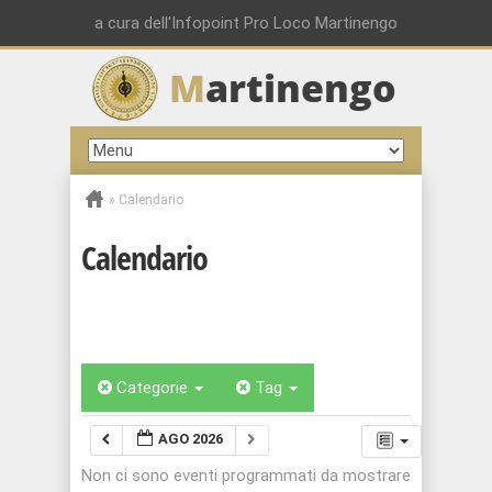
a cura dell'Infopoint Pro Loco Martinengo
M
artinengo
»
Calendario
Calendario
Categorie
Tag
AGO 2026
Non ci sono eventi programmati da mostrare