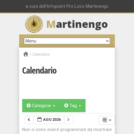
a cura dell'Infopoint Pro Loco Martinengo
M
artinengo
»
Calendario
Calendario
Categorie
Tag
AGO 2026
Non ci sono eventi programmati da mostrare