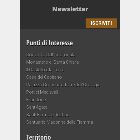
Newsletter
ISCRIVITI
Punti di Interesse
Convento dell’Incoronata
Monastero di Santa Chiara
Il Castello e la Torre
Casa del Capitano
Palazzo Comune e Torre dell’Orologio
Portici Medievali
Filandone
Sant’Agata
Santi Fermo e Rustico
Santuario Madonna della Fiamma
Territorio