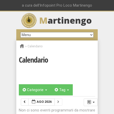
a cura dell'Infopoint Pro Loco Martinengo
M
artinengo
»
Calendario
Calendario
Categorie
Tag
AGO 2026
Non ci sono eventi programmati da mostrare