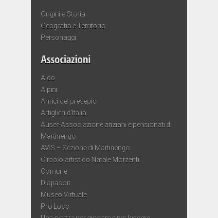
Origini e Storia
Geografia e Territorio
Personaggi
Associazioni
Aido
Alpini
Amici del presepio
Artiglieri d’Italia
Auser-Associazione anziani e pensionati di
Martinengo
AVIS – Sezione di Martinengo
Circolo artistico Natale Morzenti
Comune
Diapason
Museo Virtuale
Pro Loco
Una piazza per giocare e per leggere