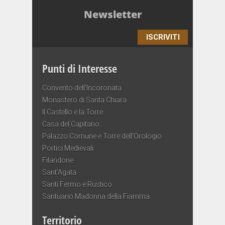
Newsletter
ISCRIVITI
Punti di Interesse
Convento dell’Incoronata
Monastero di Santa Chiara
Il Castello e la Torre
Casa del Capitano
Palazzo Comune e Torre dell’Orologio
Portici Medievali
Filandone
Sant’Agata
Santi Fermo e Rustico
Santuario Madonna della Fiamma
Territorio