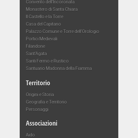
Convento dell’Incoronata
Monastero di Santa Chiara
Il Castello e la Torre
Casa del Capitano
Palazzo Comune e Torre dell’Orologio
Portici Medievali
Filandone
Sant’Agata
Santi Fermo e Rustico
Santuario Madonna della Fiamma
Territorio
Origini e Storia
Geografia e Territorio
Personaggi
Associazioni
Aido