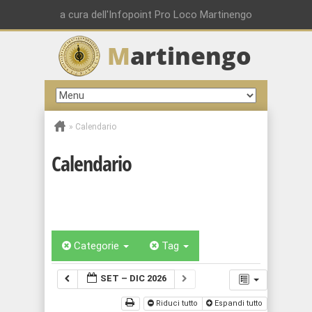
a cura dell'Infopoint Pro Loco Martinengo
M
artinengo
»
Calendario
Calendario
Categorie
Tag
SET – DIC 2026
Riduci tutto
Espandi tutto