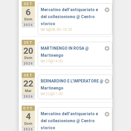
SET
6
Mercatino dell’antiquariato e
del collezionismo
@ Centro
Dom
storico
2026
Set 6@08:00–18:30
SET
20
MARTINENGO IN ROSA
@
Martinengo
Dom
Set 20@14:00
2026
SET
22
BERNARDINO E L’IMPERATORE
@
Martinengo
Mar
Set 22@21:00
2026
OTT
4
Mercatino dell’antiquariato e
del collezionismo
@ Centro
Dom
storico
2026