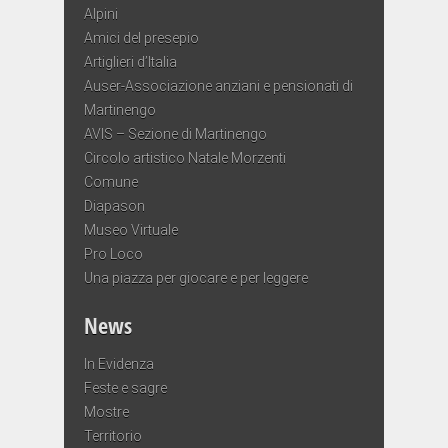
Alpini
Amici del presepio
Artiglieri d’Italia
Auser-Associazione anziani e pensionati di
Martinengo
AVIS – Sezione di Martinengo
Circolo artistico Natale Morzenti
Comune
Diapason
Museo Virtuale
Pro Loco
Una piazza per giocare e per leggere
News
In Evidenza
Feste e sagre
Mostre
Territorio