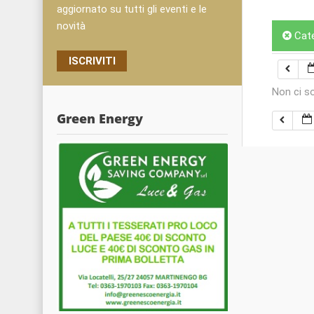
aggiornato su tutti gli eventi e le
novità
Cat
ISCRIVITI
Non ci s
Green Energy