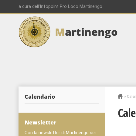
a cura dell'Infopoint Pro Loco Martinengo
M
artinengo
Calendario
»
Calen
Cale
Newsletter
Con la newsletter di Martinengo sei