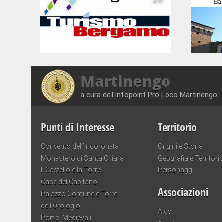
Martinengo
a cura dell'Infopoint Pro Loco Martinengo
Punti di Interesse
Territorio
Convento dell’Incoronata
Origini e Storia
Monastero di Santa Chiara
Geografia e Territori
Il Castello e la Torre
Personaggi
Casa del Capitano
Associazioni
Palazzo Comune e Torre
dell’Orologio
Aido
Portici Medievali