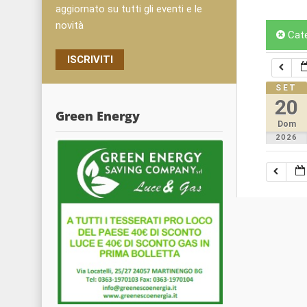
aggiornato su tutti gli eventi e le
novità
Cat
ISCRIVITI
SET
20
Green Energy
Dom
2026