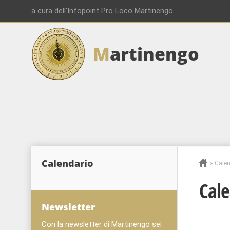
a cura dell'Infopoint Pro Loco Martinengo
M
artinengo
Calendario
»
Calen
Cale
Newsletter
Con la newsletter di Martinengo sei