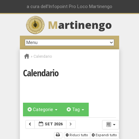
a cura dell'Infopoint Pro Loco Martinengo
M
artinengo
»
Calendario
Calendario
Categorie
Tag
SET 2026
Riduci tutto
Espandi tutto