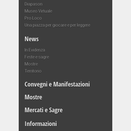
Diapason
Museo Virtuale
Pro Loco
Una piazza per giocare e per leggere
News
In Evidenza
Feste e sagre
Mostre
Territorio
Convegni e Manifestazioni
Mostre
Mercati e Sagre
Informazioni