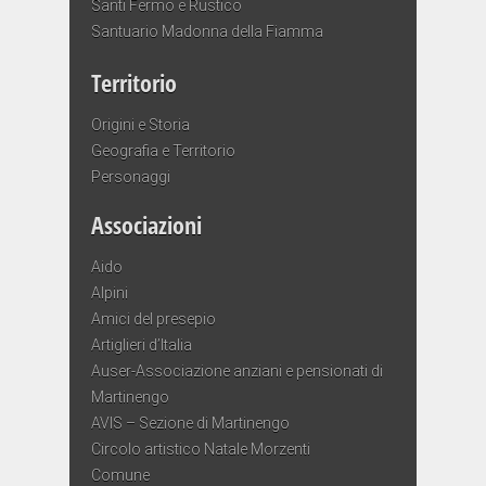
Santi Fermo e Rustico
Santuario Madonna della Fiamma
Territorio
Origini e Storia
Geografia e Territorio
Personaggi
Associazioni
Aido
Alpini
Amici del presepio
Artiglieri d’Italia
Auser-Associazione anziani e pensionati di
Martinengo
AVIS – Sezione di Martinengo
Circolo artistico Natale Morzenti
Comune