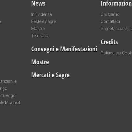
News
Informazion
In Evidenza
Chi siamo
o
Feste e sagre
Contattaci
Mostre
Prenota una Gui
Territorio
Credits
Convegni e Manifestazioni
Politica sui Cook
Mostre
Mercati e Sagre
anziani e
engo
artinengo
ale Morzenti