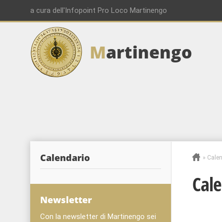
a cura dell'Infopoint Pro Loco Martinengo
M
artinengo
Calendario
»
Calen
Cale
Newsletter
Con la newsletter di Martinengo sei