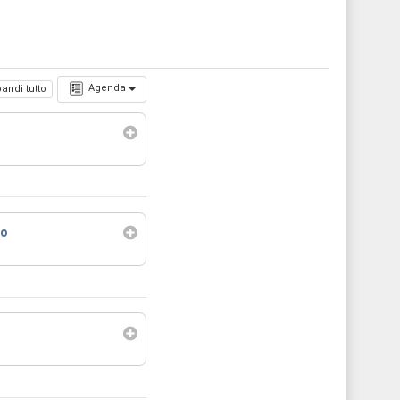
Agenda
andi tutto
co