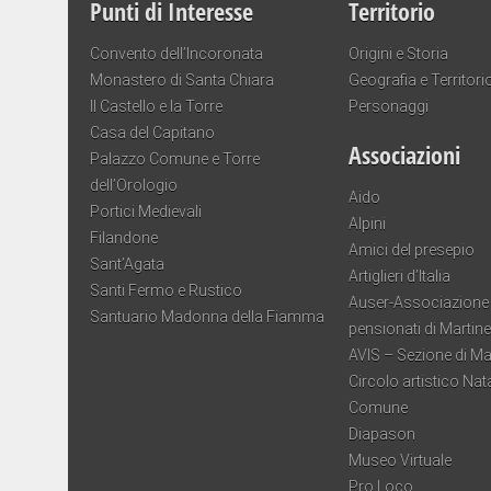
Punti di Interesse
Territorio
Convento dell’Incoronata
Origini e Storia
Monastero di Santa Chiara
Geografia e Territori
Il Castello e la Torre
Personaggi
Casa del Capitano
Associazioni
Palazzo Comune e Torre
dell’Orologio
Aido
Portici Medievali
Alpini
Filandone
Amici del presepio
Sant’Agata
Artiglieri d’Italia
Santi Fermo e Rustico
Auser-Associazione 
Santuario Madonna della Fiamma
pensionati di Martin
AVIS – Sezione di M
Circolo artistico Nat
Comune
Diapason
Museo Virtuale
Pro Loco