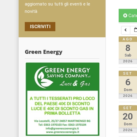
aggiornato su tutti gli eventi e le
novità
Cat
ISCRIVITI
AGO
8
Green Energy
Sab
2026
SET
6
Dom
2026
SET
20
Dom
2026