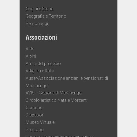
Origini e Storia
Geografia e Territorio
Personaggi
Associazioni
Aido
Alpini
Amici del presepio
Artiglieri d’Italia
Auser-Associazione anziani e pensionati di
Martinengo
AVIS – Sezione di Martinengo
Circolo artistico Natale Morzenti
Comune
Diapason
Museo Virtuale
Pro Loco
Una piazza per giocare e per leggere