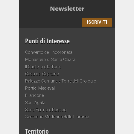
Newsletter
ISCRIVITI
Punti di Interesse
Convento dell’Incoronata
Monastero di Santa Chiara
Il Castello e la Torre
Casa del Capitano
Palazzo Comune e Torre dell’Orologio
Portici Medievali
Filandone
Sant’Agata
Santi Fermo e Rustico
Santuario Madonna della Fiamma
Territorio