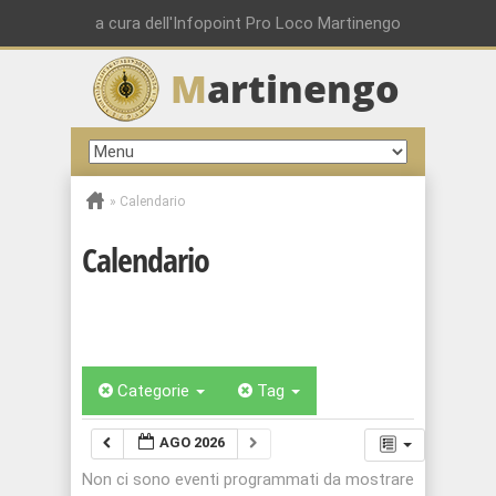
a cura dell'Infopoint Pro Loco Martinengo
M
artinengo
»
Calendario
Calendario
Categorie
Tag
AGO 2026
Non ci sono eventi programmati da mostrare