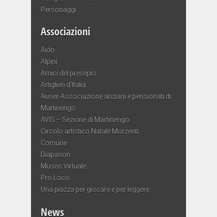
Personaggi
Associazioni
Aido
Alpini
Amici del presepio
Artiglieri d’Italia
Auser-Associazione anziani e pensionati di
Martinengo
AVIS – Sezione di Martinengo
Circolo artistico Natale Morzenti
Comune
Diapason
Museo Virtuale
Pro Loco
Una piazza per giocare e per leggere
News