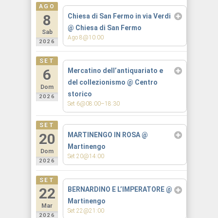
AGO
8
Chiesa di San Fermo in via Verdi
@ Chiesa di San Fermo
Sab
Ago 8@10:00
2026
SET
6
Mercatino dell’antiquariato e
del collezionismo
@ Centro
Dom
storico
2026
Set 6@08:00–18:30
SET
20
MARTINENGO IN ROSA
@
Martinengo
Dom
Set 20@14:00
2026
SET
22
BERNARDINO E L’IMPERATORE
@
Martinengo
Mar
Set 22@21:00
2026