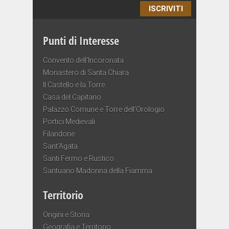
ISCRIVITI
Punti di Interesse
Convento dell’Incoronata
Monastero di Santa Chiara
Il Castello e la Torre
Casa del Capitano
Palazzo Comune e Torre dell’Orologio
Portici Medievali
Filandone
Sant’Agata
Santi Fermo e Rustico
Santuario Madonna della Fiamma
Territorio
Origini e Storia
Geografia e Territorio