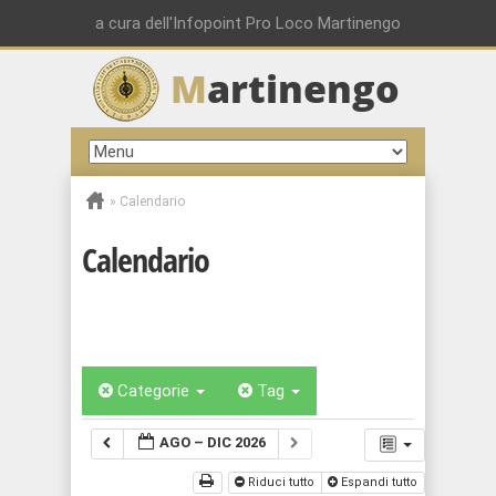
a cura dell'Infopoint Pro Loco Martinengo
M
artinengo
»
Calendario
Calendario
Categorie
Tag
AGO – DIC 2026
Riduci tutto
Espandi tutto