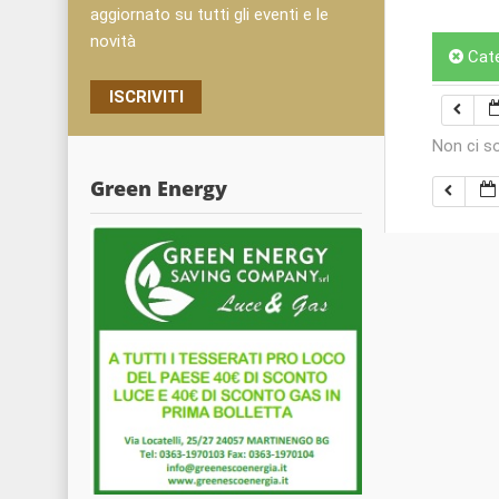
aggiornato su tutti gli eventi e le
novità
Cat
ISCRIVITI
Non ci s
Green Energy