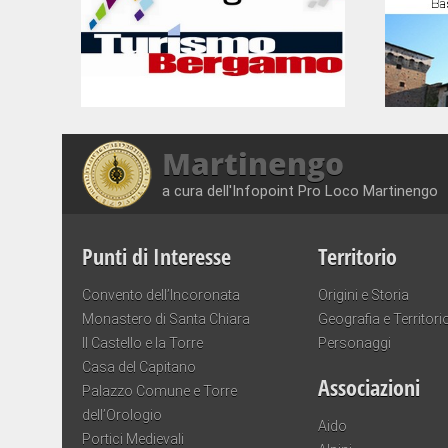
Martinengo
a cura dell'Infopoint Pro Loco Martinengo
Punti di Interesse
Territorio
Convento dell’Incoronata
Origini e Storia
Monastero di Santa Chiara
Geografia e Territori
Il Castello e la Torre
Personaggi
Casa del Capitano
Associazioni
Palazzo Comune e Torre
dell’Orologio
Aido
Portici Medievali