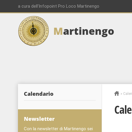
a cura dell'Infopoint Pro Loco Martinengo
M
artinengo
Calendario
»
Calen
Cale
Newsletter
Con la newsletter di Martinengo sei