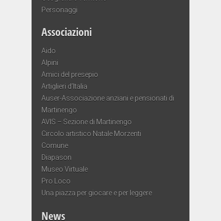
Personaggi
Associazioni
Aido
Alpini
Amici del presepio
Artiglieri d’Italia
Auser-Associazione anziani e pensionati di
Martinengo
AVIS – Sezione di Martinengo
Circolo artistico Natale Morzenti
Comune
Diapason
Museo Virtuale
Pro Loco
Una piazza per giocare e per leggere
News