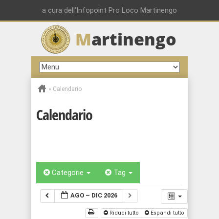
a cura dell'Infopoint Pro Loco Martinengo
M
artinengo
»
Calendario
Calendario
Categorie
Tag
AGO – DIC 2026
Riduci tutto
Espandi tutto