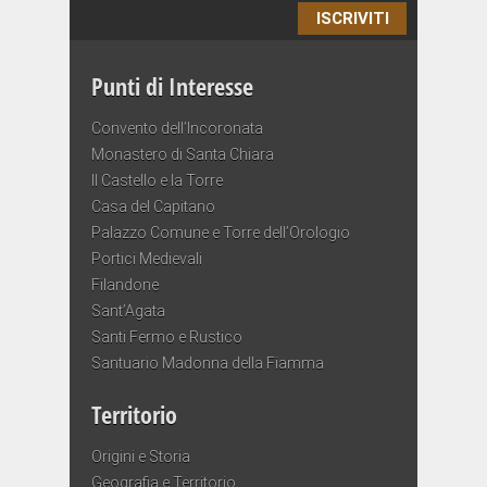
ISCRIVITI
Punti di Interesse
Convento dell’Incoronata
Monastero di Santa Chiara
Il Castello e la Torre
Casa del Capitano
Palazzo Comune e Torre dell’Orologio
Portici Medievali
Filandone
Sant’Agata
Santi Fermo e Rustico
Santuario Madonna della Fiamma
Territorio
Origini e Storia
Geografia e Territorio