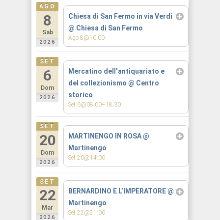
AGO
8
Chiesa di San Fermo in via Verdi
@ Chiesa di San Fermo
Sab
Ago 8@10:00
2026
SET
6
Mercatino dell’antiquariato e
del collezionismo
@ Centro
Dom
storico
2026
Set 6@08:00–18:30
SET
20
MARTINENGO IN ROSA
@
Martinengo
Dom
Set 20@14:00
2026
SET
22
BERNARDINO E L’IMPERATORE
@
Martinengo
Mar
Set 22@21:00
2026