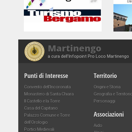
Martinengo
a cura dell'Infopoint Pro Loco Martinengo
Punti di Interesse
Territorio
Convento dell’Incoronata
Origini e Storia
Monastero di Santa Chiara
Geografia e Territori
Il Castello e la Torre
Personaggi
Casa del Capitano
Associazioni
Palazzo Comune e Torre
dell’Orologio
Aido
Portici Medievali