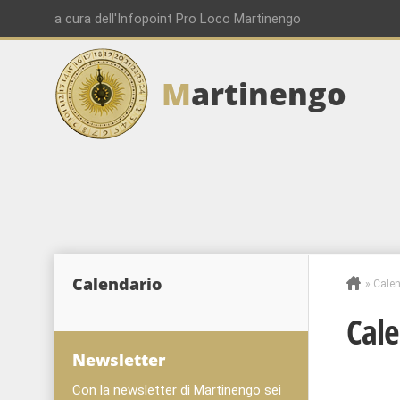
a cura dell'Infopoint Pro Loco Martinengo
M
artinengo
Calendario
»
Calen
Cale
Newsletter
Con la newsletter di Martinengo sei