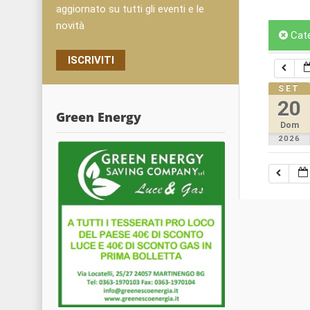
aggiornato su tutti gli eventi e le
novità
Cat
ISCRIVITI
SET
20
Green Energy
Dom
2026