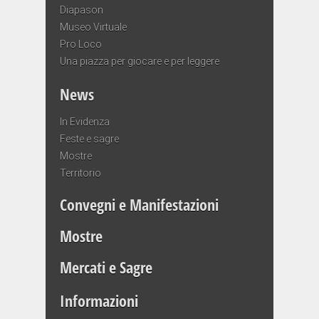
Diapason
Museo Virtuale
Pro Loco
Una piazza per giocare e per leggere
News
In Evidenza
Feste e sagre
Mostre
Territorio
Convegni e Manifestazioni
Mostre
Mercati e Sagre
Informazioni