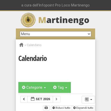
a cura dell'Infopoint Pro Loco Martinengo
M
artinengo
»
Calendario
Calendario
Categorie
Tag
SET 2026
Riduci tutto
Espandi tutto