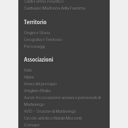
Santi Fermo e Rustico
Santuario Madonna della Fiamma
Territorio
Origini e Storia
Geografia e Territorio
Personaggi
Associazioni
Aido
Alpini
Amici del presepio
Artiglieri d’Italia
Auser-Associazione anziani e pensionati di
Martinengo
AVIS – Sezione di Martinengo
Circolo artistico Natale Morzenti
Comune