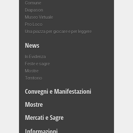
Comune
Diapason
Museo Virtuale
Pro Loco
Una piazza per giocare e per leggere
News
In Evidenza
Feste e sagre
Mostre
Territorio
Convegni e Manifestazioni
Mostre
Mercati e Sagre
Informazioni