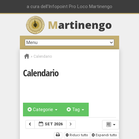
a cura dell'Infopoint Pro Loco Martinengo
M
artinengo
»
Calendario
Calendario
Categorie
Tag
SET 2026
Riduci tutto
Espandi tutto