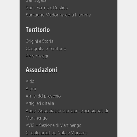
Sant’Agata
Santi Fermo e Rustico
Santuario Madonna della Fiamma
Territorio
Origini e Storia
Geografia e Territorio
Personaggi
Associazioni
Aido
Alpini
Amici del presepio
Artiglieri d’Italia
Auser-Associazione anziani e pensionati di
Martinengo
AVIS – Sezione di Martinengo
Circolo artistico Natale Morzenti