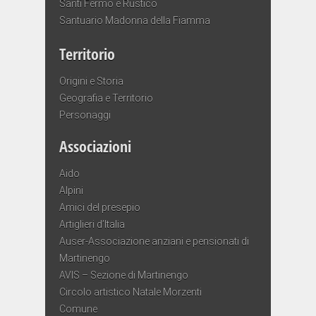
Santi Fermo e Rustico
Santuario Madonna della Fiamma
Territorio
Origini e Storia
Geografia e Territorio
Personaggi
Associazioni
Aido
Alpini
Amici del presepio
Artiglieri d’Italia
Auser-Associazione anziani e pensionati di
Martinengo
AVIS – Sezione di Martinengo
Circolo artistico Natale Morzenti
Comune