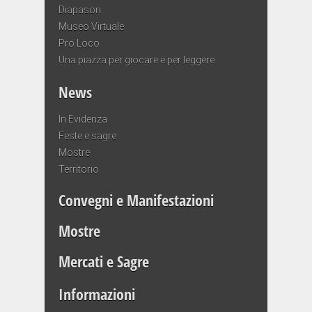
Diapason
Museo Virtuale
Pro Loco
Una piazza per giocare e per leggere
News
In Evidenza
Feste e sagre
Mostre
Territorio
Convegni e Manifestazioni
Mostre
Mercati e Sagre
Informazioni