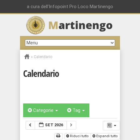
a cura dell'Infopoint Pro Loco Martinengo
M
artinengo
»
Calendario
Calendario
Categorie
Tag
SET 2026
Riduci tutto
Espandi tutto