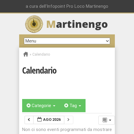
a cura dell'Infopoint Pro Loco Martinengo
M
artinengo
»
Calendario
Calendario
Categorie
Tag
AGO 2026
Non ci sono eventi programmati da mostrare