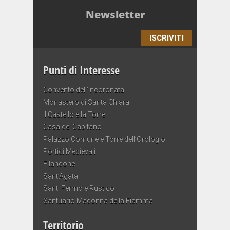
Newsletter
ISCRIVITI
Punti di Interesse
Convento dell’Incoronata
Monastero di Santa Chiara
Il Castello e la Torre
Casa del Capitano
Palazzo Comune e Torre dell’Orologio
Portici Medievali
Filandone
Sant’Agata
Santi Fermo e Rustico
Santuario Madonna della Fiamma
Territorio