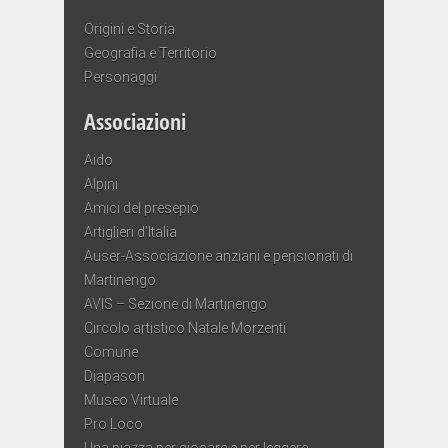
Origini e Storia
Geografia e Territorio
Personaggi
Associazioni
Aido
Alpini
Amici del presepio
Artiglieri d’Italia
Auser-Associazione anziani e pensionati di
Martinengo
AVIS – Sezione di Martinengo
Circolo artistico Natale Morzenti
Comune
Diapason
Museo Virtuale
Pro Loco
Una piazza per giocare e per leggere