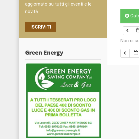
aggiornato su tutti gli eventi e le
novità
Cat
ISCRIVITI
Non ci s
Green Energy