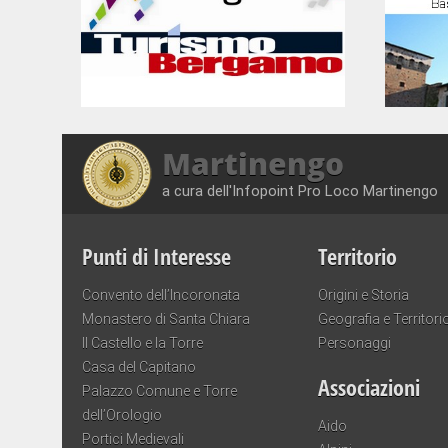
Martinengo
a cura dell'Infopoint Pro Loco Martinengo
Punti di Interesse
Territorio
Convento dell’Incoronata
Origini e Storia
Monastero di Santa Chiara
Geografia e Territori
Il Castello e la Torre
Personaggi
Casa del Capitano
Associazioni
Palazzo Comune e Torre
dell’Orologio
Aido
Portici Medievali