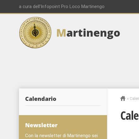
a cura dell'Infopoint Pro Loco Martinengo
M
artinengo
Calendario
»
Calen
Cale
Newsletter
Con la newsletter di Martinengo sei