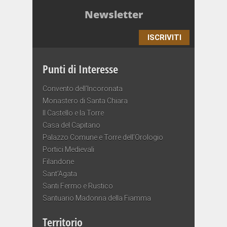
Newsletter
ISCRIVITI
Punti di Interesse
Convento dell’Incoronata
Monastero di Santa Chiara
Il Castello e la Torre
Casa del Capitano
Palazzo Comune e Torre dell’Orologio
Portici Medievali
Filandone
Sant’Agata
Santi Fermo e Rustico
Santuario Madonna della Fiamma
Territorio