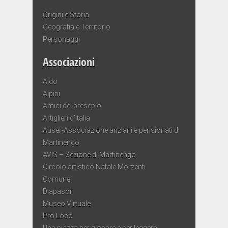
Origini e Storia
Geografia e Territorio
Personaggi
Associazioni
Aido
Alpini
Amici del presepio
Artiglieri d’Italia
Auser-Associazione anziani e pensionati di
Martinengo
AVIS – Sezione di Martinengo
Circolo artistico Natale Morzenti
Comune
Diapason
Museo Virtuale
Pro Loco
Una piazza per giocare e per leggere