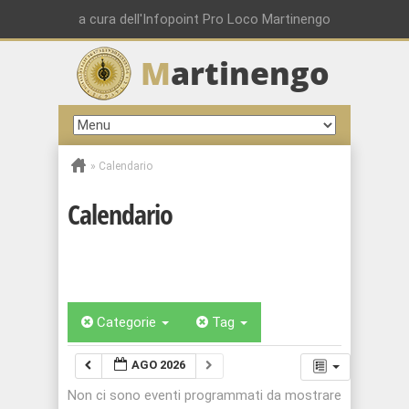
a cura dell'Infopoint Pro Loco Martinengo
M
artinengo
»
Calendario
Calendario
Categorie
Tag
AGO 2026
Non ci sono eventi programmati da mostrare