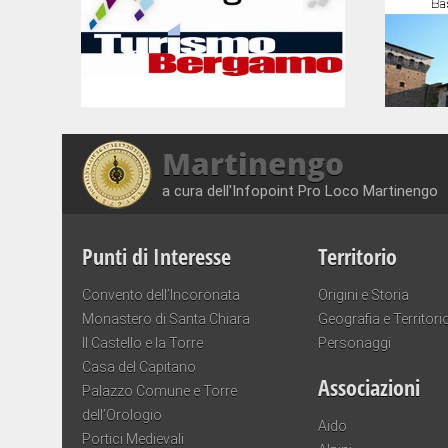
Martinengo
a cura dell'Infopoint Pro Loco Martinengo
Punti di Interesse
Territorio
Convento dell’Incoronata
Origini e Storia
Monastero di Santa Chiara
Geografia e Territori
Il Castello e la Torre
Personaggi
Casa del Capitano
Associazioni
Palazzo Comune e Torre
dell’Orologio
Aido
Portici Medievali