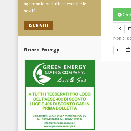
aggiornato su tutti gli eventi e le
novità
Cat
ISCRIVITI
Non ci s
Green Energy