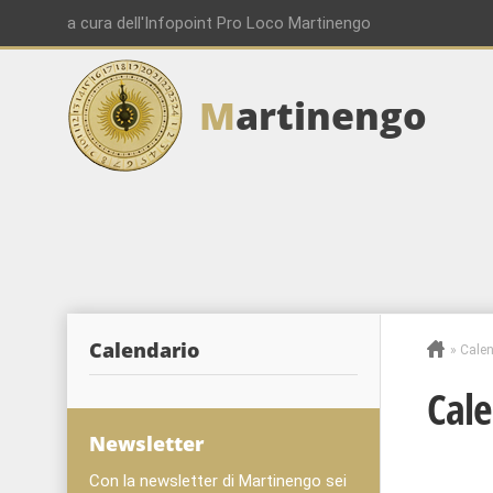
a cura dell'Infopoint Pro Loco Martinengo
M
artinengo
Calendario
»
Calen
Cale
Newsletter
Con la newsletter di Martinengo sei