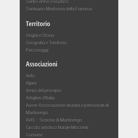
Santi Fermo e Rustico
Santuario Madonna della Fiamma
Territorio
Origini e Storia
Geografia e Territorio
Personaggi
Associazioni
Aido
Alpini
Amici del presepio
Artiglieri d’Italia
Auser-Associazione anziani e pensionati di
Martinengo
AVIS – Sezione di Martinengo
Circolo artistico Natale Morzenti
Comune