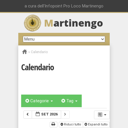
a cura dell'Infopoint Pro Loco Martinengo
M
artinengo
»
Calendario
Calendario
Categorie
Tag
SET 2026
Riduci tutto
Espandi tutto