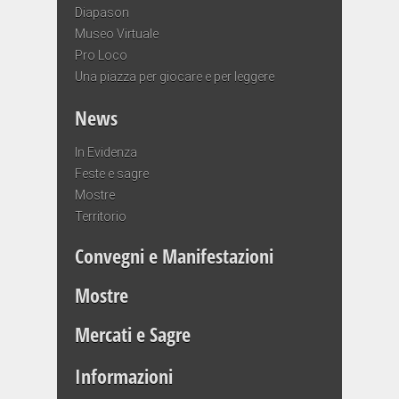
Diapason
Museo Virtuale
Pro Loco
Una piazza per giocare e per leggere
News
In Evidenza
Feste e sagre
Mostre
Territorio
Convegni e Manifestazioni
Mostre
Mercati e Sagre
Informazioni